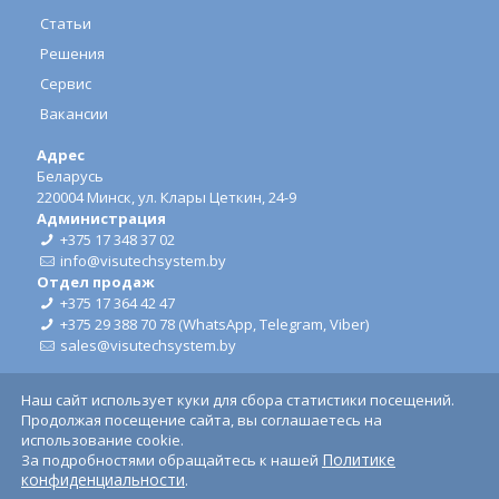
Статьи
Решения
Сервис
Вакансии
Адрес
Беларусь
220004 Минск, ул. Клары Цеткин, 24-9
Администрация
+375 17 348 37 02
info@visutechsystem.by
Отдел продаж
+375 17 364 42 47
+375 29 388 70 78
(
WhatsApp
,
Telegram
,
Viber
)
sales@visutechsystem.by
Наш сайт использует куки для сбора статистики посещений.
Продолжая посещение сайта, вы соглашаетесь на
использование cookie.
Политике
За подробностями обращайтесь к нашей
© ООО "Визутех Систем", 2026.
Использование торговых
конфиденциальности
.
марок.