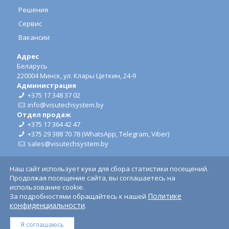
Решения
Сервис
Вакансии
Адрес
Беларусь
220004 Минск, ул. Клары Цеткин, 24-9
Администрация
+375 17 348 37 02
info@visutechsystem.by
Отдел продаж
+375 17 364 42 47
+375 29 388 70 78
(
WhatsApp
,
Telegram
,
Viber
)
sales@visutechsystem.by
Наш сайт использует куки для сбора статистики посещений.
Продолжая посещение сайта, вы соглашаетесь на
использование cookie.
Политике
За подробностями обращайтесь к нашей
© ООО "Визутех Систем", 2026.
Использование торговых
конфиденциальности
.
марок.
Я соглашаюсь