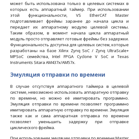
может быть использована только в целевых системах в
которых есть аппаратный таймер. При использовании
этой функциональности, VS EtherCAT Master
подготавливает фреймы заранее до начала цикла и
передает их аппаратному модулю целевой системы.
Таким образом, в момент начала цикла аппаратный
модуль просто отправляет готовые фреймы без задержки.
Функциональность доступна для целевых систем, которые
разработаны на базе Xilinx Zynq SoC / Zynq UltraScale+
MPSoC семейства, Intel FPGA Cyclone V SoC и Texas
Instruments Sitara AM437x/AM57x.
Эмуляция отправки по времени
В случае отсутствуя аппаратного таймера в целевой
системе, невозможно использовать аппаратную отправку
по времени, но можно её имитировать программно.
Эмуляция отправки по времени позволяет программно
имитировать аппаратную отправку по времени. Эмуляция
также как и сама аппаратная отправка по времени
позволяет уменьшить задержку при отправке
циклического фрейма.
При использовании эмуляции отправки по времени Master